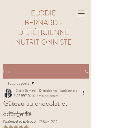
ELODIE
BERNARD -
DIÉTÉTICIENNE
NUTRITIONNISTE
Post
Tous les posts
Elodie Bernard - Diététicienne Nutritionniste
Tous les posts
20 déc. 2020
2 min de lecture
Gâteau au chocolat et
Nutrition
courgette
Recettes salée
Recettes sucrées
Dernière mise à jour :
12 févr. 2021
Noté NaN étoiles sur 5.