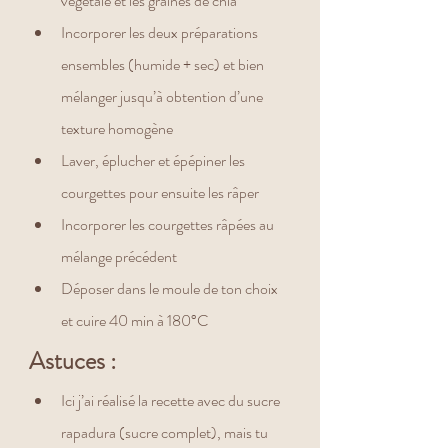
végétale et les graines de chia
Incorporer les deux préparations 
ensembles (humide + sec) et bien 
mélanger jusqu’à obtention d’une 
texture homogène
Laver, éplucher et épépiner les 
courgettes pour ensuite les râper
Incorporer les courgettes râpées au 
mélange précédent
Déposer dans le moule de ton choix 
et cuire 40 min à 180°C
Astuces :
Ici j’ai réalisé la recette avec du sucre 
rapadura (sucre complet), mais tu 