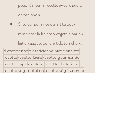
peux réaliser la recette avec le sucre 
de ton choix.
Si tu consommes du lait tu peux 
remplacer la boisson végétale par du 
lait classique, ou le lait de ton choix.
diététicienne
diététicienne nutritionniste
recette
recette facile
recette gourmande
recette rapide
naturel
recette diététique
recette vege
nutrition
recette végétarienne
recette équilibrer
recette écologique
dessert
chocolat
nutritionniste
gouter
légumes
recette vegan
collation
recette végétalienne
vegan
Gâteau
courgette
gateau moelleux
gâteau chocolat
végétalien
gâteau légumes
gâteau chocolat courgette
dessert légumes
Recettes sucrées