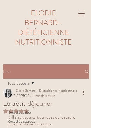
ELODIE
BERNARD -
DIÉTÉTICIENNE
NUTRITIONNISTE
Post
Tous les posts
Elodie Bernard - Diététicienne Nutritionniste
Tous les posts
28 juin 2021
1 min de lecture
Le petit déjeuner
Nutrition
Noté NaN étoiles sur 5.
Recettes salée
✨Il s’agit souvent du repas qui cause le 
Recettes sucrées
plus de réflexion du type : 