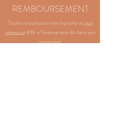
REMBOURSEMENT
Toute consultation non honorer et
non
prévenue
48h a l'avance sera dû dans son
intégralité.
Pour les consultations réglées et annulées
au moins 48h avant, elles seront
remboursées dans leur intégralité
MUTUELLE :
Les consultations de diététique ne sont
pas remboursées par la sécurité social,
Cependant beaucoup de mutuelle
rembourse les consultations diététique,