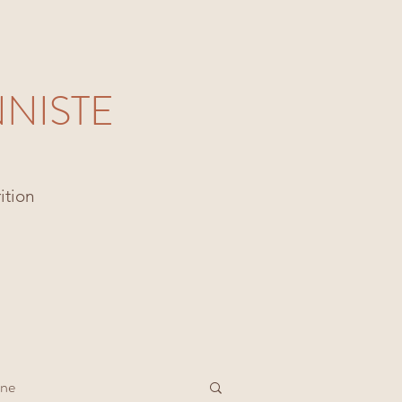
NNISTE
ition
nne