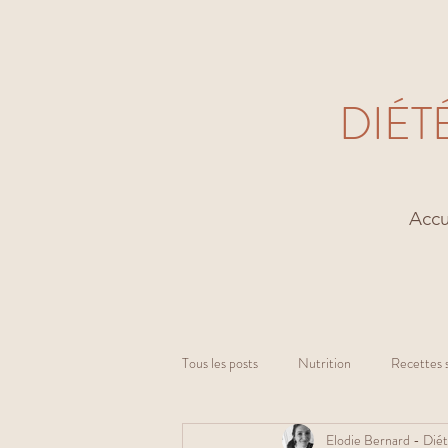
DIÉT
Accu
Tous les posts
Nutrition
Recettes 
Elodie Bernard - Diét