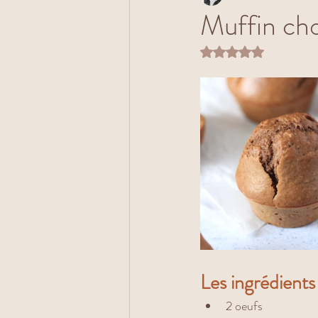
Muffin cho
Noté NaN étoiles s
Les ingrédients 
2 oeufs