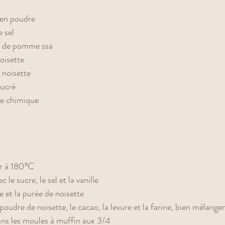
e en poudre
e sel
 de pomme ssa
oisette 
noisette 
sucré
re chimique
ur à 180°C
 le sucre, le sel et la vanille 
 et la purée de noisette 
poudre de noisette, le cacao, la levure et la farine, bien mélanger
ans les moules à muffin aux 3/4