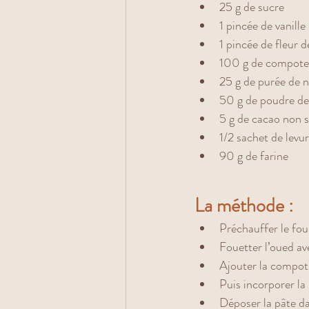
25 g de sucre 
1 pincée de vanill
1 pincée de fleur d
100 g de compote
25 g de purée de n
50 g de poudre de 
5 g de cacao non 
1/2 sachet de levu
90 g de farine 
La méthode : 
Préchauffer le fo
Fouetter l’oued avec
Ajouter la compote
Puis incorporer la 
Déposer la pâte d