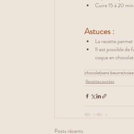
Cuire 15 à 20 min
Astuces : 
La recette permet 
Il est possible de 
coque en chocolat
chocolat
sans beurre
noise
Recettes sucrées
Posts récents