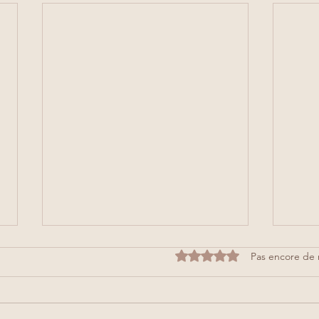
Noté 0 étoile sur 5.
Pas encore de 
Gaufr