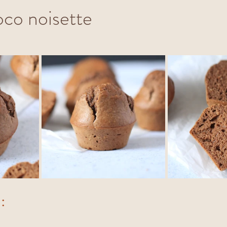
co noisette
ur 5.
: