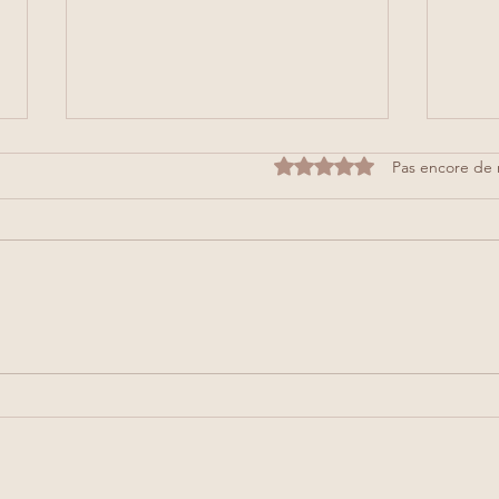
Noté 0 étoile sur 5.
Pas encore de 
CON TRÔLE vs CADRE
L'act
bien-