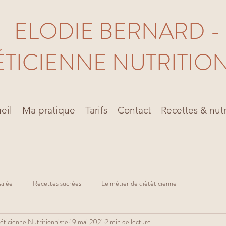
ELODIE BERNARD -
ÉTICIENNE NUTRITIO
eil
Ma pratique
Tarifs
Contact
Recettes & nutr
salée
Recettes sucrées
Le métier de diététicienne
éticienne Nutritionniste
19 mai 2021
2 min de lecture