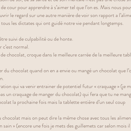
de cour pour apprendre à s’aimer tel que l’on es. Mais nous pou
rir le regard sur une autre manière de voir son rapport a l’alim
 tous les dictates qui ont guidé notre vie pendant longtemps.  
être suivi de culpabilité ou de honte. 
r c’est normal. 
de chocolat, croque dans le meilleure carrée de la meilleure table
du chocolat quand on en a envie ou mangé un chocolat que l’o
n. 
tion qui va venir entrainer de potentiel futur « craquage » (je m
 pas un craquage de manger du chocolat) qui fera que tu ne mang
colat la prochaine fois mais la tablette entière d’un seul coup 
du chocolat mais on peut dire la même chose avec tous les alimen
sain » (encore une fois je mets des guillemets car selon mois il 