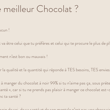
e meilleur Chocolat ?
ur 5.
ucun ! 
va être celui que tu préfères et celui qui te procure le plus de pla
ment n’est bon ou mauvais !
ir la qualité et la quantité qui réponde à TES besoins, TES envies
 à manger du chocolat à noir 99% si tu n’aime pas ça, sous préte
santé », car si tu ne prends pas plaisir à manger ce chocolat est
c ta santé ? 
in de soi, de sa santé et de son mentale n’est pas une chose sim