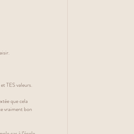
isir. 
 et TES valeurs.  
xtée que cela 
-ce vraiment bon 
ple car à l’école 