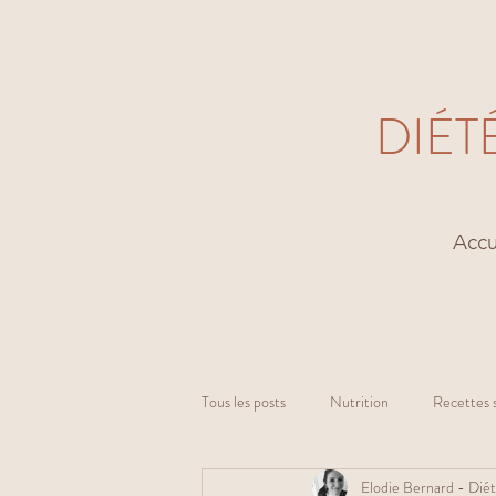
DIÉT
Accu
Tous les posts
Nutrition
Recettes 
Elodie Bernard - Diét