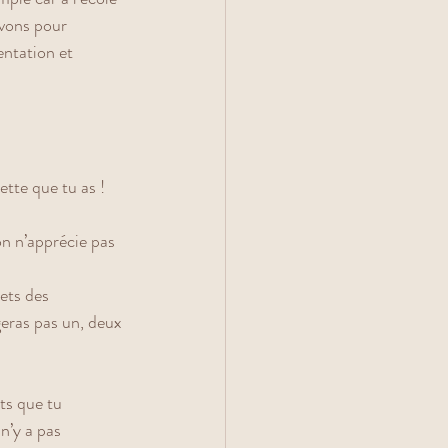
vons pour 
entation et 
tte que tu as ! 
n n’apprécie pas 
ets des 
eras pas un, deux 
ts que tu 
n’y a pas 