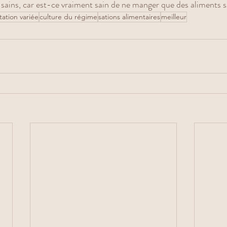
 sains, car est-ce vraiment sain de ne manger que des aliments s
tation variée
culture du régime
sations alimentaires
meilleur