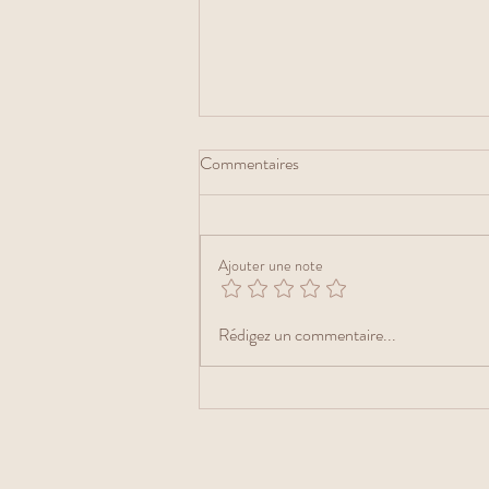
Commentaires
Ajouter une note
Ne fini pas ton assiette si tu n’as
Rédigez un commentaire...
plus faim