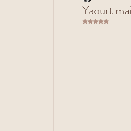
Yaourt ma
Noté NaN étoiles s