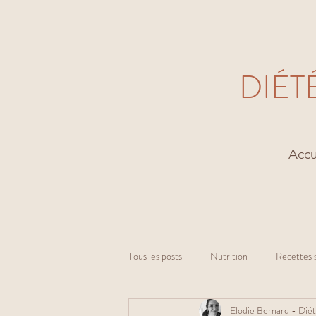
DIÉT
Accu
Tous les posts
Nutrition
Recettes 
Elodie Bernard - Diét