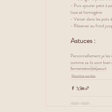
- Puis ajouter petit à p
lisse et homogène
- Verser dans les pots 
- Réserver au froid jus
Astuces :
Personnellement je les r
comme sa ils sont bien r
fermentation
lait
yaourt
Recettes sucrées