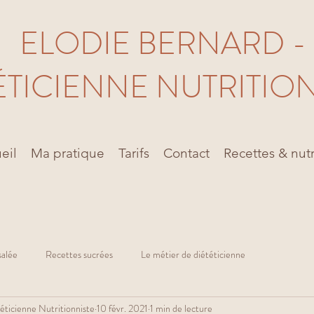
ELODIE BERNARD -
ÉTICIENNE NUTRITIO
eil
Ma pratique
Tarifs
Contact
Recettes & nutr
salée
Recettes sucrées
Le métier de diététicienne
éticienne Nutritionniste
10 févr. 2021
1 min de lecture