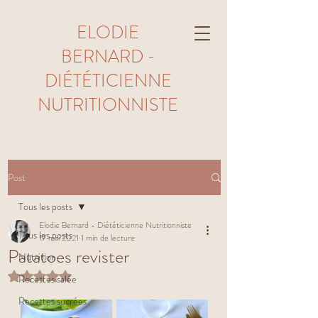
ELODIE
BERNARD -
DIÉTÉTICIENNE
NUTRITIONNISTE
Post
Tous les posts
Elodie Bernard - Diététicienne Nutritionniste
Tous les posts
17 mai 2021
1 min de lecture
Patatoes revister
Nutrition
Noté NaN étoiles sur 5.
Recettes salée
Recettes sucrées