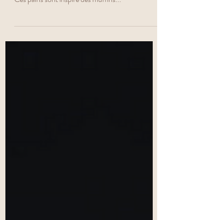
Pain petit épeautre
châtaigne
Hello, aujourd’hui je te propose une recette de
pain à la farine de petit épeautre et de châtaigne.
Ces pains sont inspiré des muffins...