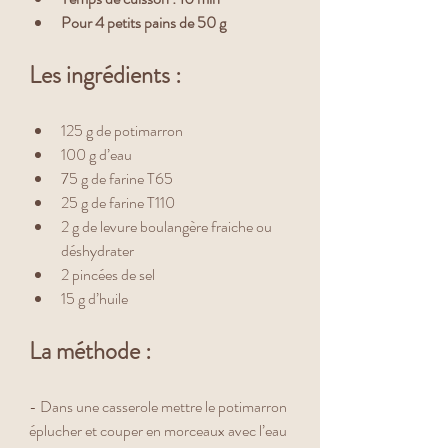
Pour 4 petits pains de 50 g
Les ingrédients :
125 g de potimarron
100 g d’eau
75 g de farine T65
25 g de farine T110
2 g de levure boulangère fraiche ou 
déshydrater
2 pincées de sel
15 g d’huile
La méthode :
- Dans une casserole mettre le potimarron 
éplucher et couper en morceaux avec l’eau 