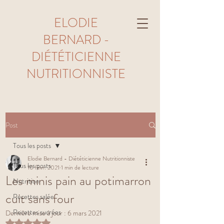
ELODIE
BERNARD -
DIÉTÉTICIENNE
NUTRITIONNISTE
Post
Tous les posts
Elodie Bernard - Diététicienne Nutritionniste
Tous les posts
10 févr. 2021
1 min de lecture
Les minis pain au potimarron
Nutrition
cuit sans four
Recettes salée
Recettes sucrées
Dernière mise à jour :
6 mars 2021
Noté NaN étoiles sur 5.